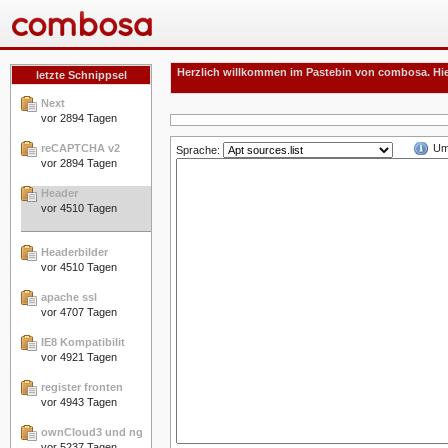
Herzlich willkommen im Pastebin von combosa. Hie
letzte Schnippsel
Next
vor 2894 Tagen
reCAPTCHA v2
Um
Sprache:
vor 2894 Tagen
Header
vor 4510 Tagen
Headerbilder
vor 4510 Tagen
apache ssl
vor 4707 Tagen
IE8 Kompatibilit
vor 4921 Tagen
register fronten
vor 4943 Tagen
ownCloud3 und ng
vor 5237 Tagen